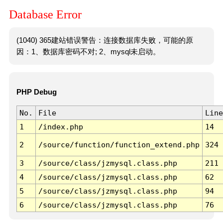
Database Error
(1040) 365建站错误警告：连接数据库失败，可能的原
因：1、数据库密码不对; 2、mysql未启动。
PHP Debug
No.
File
Line
1
/index.php
14
2
/source/function/function_extend.php
324
3
/source/class/jzmysql.class.php
211
4
/source/class/jzmysql.class.php
62
5
/source/class/jzmysql.class.php
94
6
/source/class/jzmysql.class.php
76