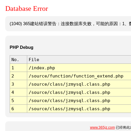
Database Error
(1040) 365建站错误警告：连接数据库失败，可能的原因：1、数
PHP Debug
No.
File
1
/index.php
2
/source/function/function_extend.php
3
/source/class/jzmysql.class.php
4
/source/class/jzmysql.class.php
5
/source/class/jzmysql.class.php
6
/source/class/jzmysql.class.php
www.365jz.com
已经将此