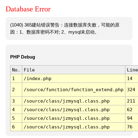
Database Error
(1040) 365建站错误警告：连接数据库失败，可能的原
因：1、数据库密码不对; 2、mysql未启动。
PHP Debug
No.
File
Line
1
/index.php
14
2
/source/function/function_extend.php
324
3
/source/class/jzmysql.class.php
211
4
/source/class/jzmysql.class.php
62
5
/source/class/jzmysql.class.php
94
6
/source/class/jzmysql.class.php
76