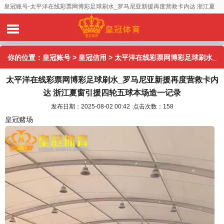
皇冠账号-太平洋在线彩票网博彩足球刷水_罗马尼亚新援再度营救卡内达 浙江夏
窗引援四轮五球本场造一记录
你的位置：
皇冠账号
>
皇冠信用
> 太平洋在线彩票网博彩足球刷水_
太平洋在线彩票网博彩足球刷水_罗马尼亚新援再度营救卡内
罗马尼亚新援再度营救卡内达 浙江夏窗引援四轮五球本场造一记录
达 浙江夏窗引援四轮五球本场造一记录
发布日期：2025-08-02 00:42 点击次数：158
皇冠赌场