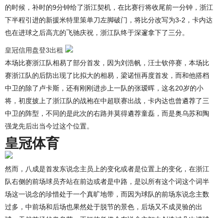
的时候，补时的9分钟给了浙江契机，在比赛行将收尾前一分钟，浙江
下半程引进的新援米特里策单刀左脚破门，将比分改写为3-2，卡内达
也在进球之后高亢的飞驰庆祝，浙江队终于深邃拿下了三分。
皇冠信用盘登3出租
本场比赛浙江队相易了部分首发，因为刘浩帆，汪士钦停赛，本场比
赛浙江队的后防出现了比拟大的相易，梁诺恒再度首发，而和他搭档
中卫的除了卢卡斯，还有刚刚进步上一队的张瑷晖，这名20岁的小
将，初度披上了浙江队的战袍在中超联赛出战，卡内达也曾遴荐了三
中卫的阵型，不同的是此次的右路并莫得遴荐童磊，而是奥乌苏和陶
强龙先后出当今过这个位置。
皇冠体育
然而，八成是首发东说念主员上的变化或者是位置上的变化，在浙江
队右侧的前场球员齐站在前边或者是中路，是以所有这个词这个词半
场这一说念的珍惜处于一个真旷地带，而因为球队的前场东说念主数
过多，中前场和后场也果然处于脱节的景色，后场又不成灵验的出