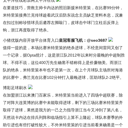
太平洋在线彩票网
太平洋在线
在要道技巧，营救主帅卡内达的照旧新援米特里策，在比赛99分钟，
米特里策接弗兰克传球趁着武汉后防东说念主员缺乏资料本息，况兼
在扣过别称珍惜球员后遴荐左脚敲门，皮球击中球门立柱后反弹上
钩，浙江再度取得了绝杀。
小猪优版内容开放平台体育入口
皇冠客服飞机：@seo3687
值得一提的是，本场比赛米特里策的绝杀进球，不经意间雷同又创了
一个记录，据Opta统计，这是浙江队2012年以来时分最晚的中超制胜
球。不得不说，这位400万先生确凿不错称得上是价廉物美。而浙江
队的绝杀，米特里策本年也不是第一次，在上个月球队主场所对海港
的比赛中，弗兰克在比赛102分钟打入最晚进球，匡助球队2-2绝平。
博彩足球刷水
在加盟浙江以来澳门百家乐，米特里策当前进入了四场中超联赛，除
了对阵大连英博的比赛中未能取得进球，剩下的三场比赛米特里策齐
取得了进球，果然是我方的一己之力指导浙江当今又冲到了第八名，
天然说卡内达在排兵列阵和临场指引上算不上隆起，球队本赛季的外
助引进也有些打破性较大，不外米特里策的引进当前看来确凿是一个