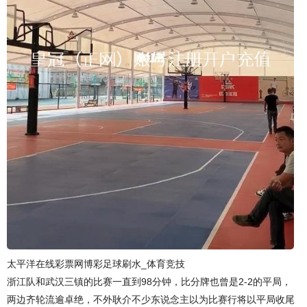
太平洋在线彩票网博彩足球刷水_体育竞技
浙江队和武汉三镇的比赛一直到98分钟，比分牌也曾是2-2的平局，
两边齐轮流逾卓绝，不外耿介不少东说念主以为比赛行将以平局收尾