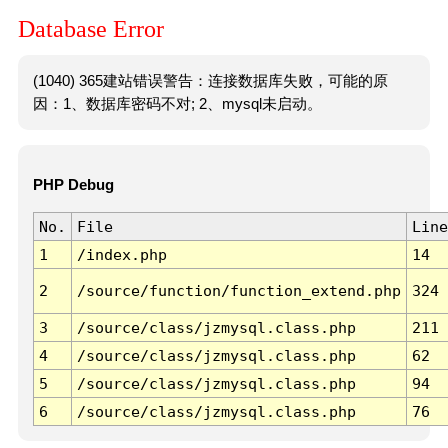
Database Error
(1040) 365建站错误警告：连接数据库失败，可能的原
因：1、数据库密码不对; 2、mysql未启动。
PHP Debug
No.
File
Line
1
/index.php
14
2
/source/function/function_extend.php
324
3
/source/class/jzmysql.class.php
211
4
/source/class/jzmysql.class.php
62
5
/source/class/jzmysql.class.php
94
6
/source/class/jzmysql.class.php
76