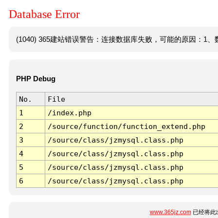
Database Error
(1040) 365建站错误警告：连接数据库失败，可能的原因：1、数
PHP Debug
No.
File
1
/index.php
2
/source/function/function_extend.php
3
/source/class/jzmysql.class.php
4
/source/class/jzmysql.class.php
5
/source/class/jzmysql.class.php
6
/source/class/jzmysql.class.php
www.365jz.com
已经将此