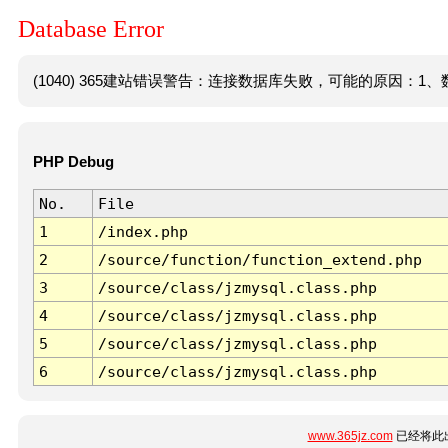
Database Error
(1040) 365建站错误警告：连接数据库失败，可能的原因：1、数
PHP Debug
No.
File
1
/index.php
2
/source/function/function_extend.php
3
/source/class/jzmysql.class.php
4
/source/class/jzmysql.class.php
5
/source/class/jzmysql.class.php
6
/source/class/jzmysql.class.php
www.365jz.com
已经将此