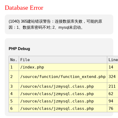
Database Error
(1040) 365建站错误警告：连接数据库失败，可能的原
因：1、数据库密码不对; 2、mysql未启动。
PHP Debug
No.
File
Line
1
/index.php
14
2
/source/function/function_extend.php
324
3
/source/class/jzmysql.class.php
211
4
/source/class/jzmysql.class.php
62
5
/source/class/jzmysql.class.php
94
6
/source/class/jzmysql.class.php
76