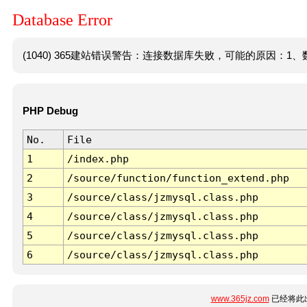
Database Error
(1040) 365建站错误警告：连接数据库失败，可能的原因：1、数
PHP Debug
No.
File
1
/index.php
2
/source/function/function_extend.php
3
/source/class/jzmysql.class.php
4
/source/class/jzmysql.class.php
5
/source/class/jzmysql.class.php
6
/source/class/jzmysql.class.php
www.365jz.com
已经将此