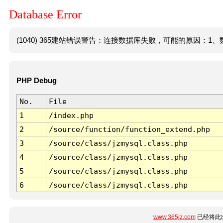
Database Error
(1040) 365建站错误警告：连接数据库失败，可能的原因：1、数
PHP Debug
No.
File
1
/index.php
2
/source/function/function_extend.php
3
/source/class/jzmysql.class.php
4
/source/class/jzmysql.class.php
5
/source/class/jzmysql.class.php
6
/source/class/jzmysql.class.php
www.365jz.com
已经将此