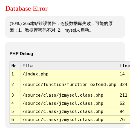
Database Error
(1040) 365建站错误警告：连接数据库失败，可能的原
因：1、数据库密码不对; 2、mysql未启动。
PHP Debug
No.
File
Line
1
/index.php
14
2
/source/function/function_extend.php
324
3
/source/class/jzmysql.class.php
211
4
/source/class/jzmysql.class.php
62
5
/source/class/jzmysql.class.php
94
6
/source/class/jzmysql.class.php
76