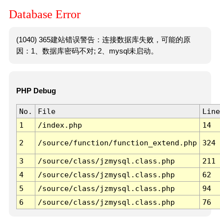
Database Error
(1040) 365建站错误警告：连接数据库失败，可能的原
因：1、数据库密码不对; 2、mysql未启动。
PHP Debug
No.
File
Line
1
/index.php
14
2
/source/function/function_extend.php
324
3
/source/class/jzmysql.class.php
211
4
/source/class/jzmysql.class.php
62
5
/source/class/jzmysql.class.php
94
6
/source/class/jzmysql.class.php
76