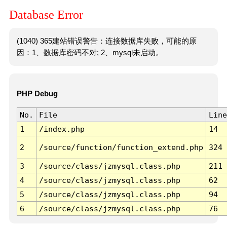
Database Error
(1040) 365建站错误警告：连接数据库失败，可能的原
因：1、数据库密码不对; 2、mysql未启动。
PHP Debug
No.
File
Line
1
/index.php
14
2
/source/function/function_extend.php
324
3
/source/class/jzmysql.class.php
211
4
/source/class/jzmysql.class.php
62
5
/source/class/jzmysql.class.php
94
6
/source/class/jzmysql.class.php
76