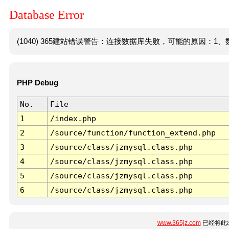
Database Error
(1040) 365建站错误警告：连接数据库失败，可能的原因：1、数
PHP Debug
No.
File
1
/index.php
2
/source/function/function_extend.php
3
/source/class/jzmysql.class.php
4
/source/class/jzmysql.class.php
5
/source/class/jzmysql.class.php
6
/source/class/jzmysql.class.php
www.365jz.com
已经将此