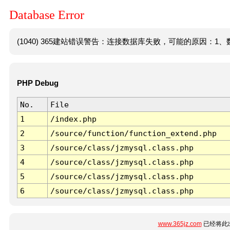
Database Error
(1040) 365建站错误警告：连接数据库失败，可能的原因：1、数
PHP Debug
No.
File
1
/index.php
2
/source/function/function_extend.php
3
/source/class/jzmysql.class.php
4
/source/class/jzmysql.class.php
5
/source/class/jzmysql.class.php
6
/source/class/jzmysql.class.php
www.365jz.com
已经将此